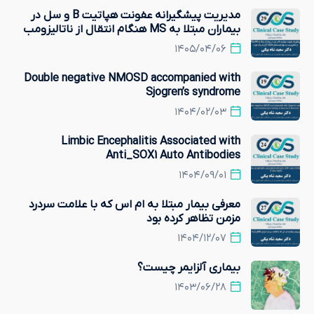
مدیریت پیشگیرانه عفونت هپاتیت B و سل در
بیماران مبتلا به MS هنگام انتقال از ناتالیزومب
به مهارکننده‌های CD20
۱۴۰۵/۰۴/۰۶
Double negative NMOSD accompanied with
Sjogren’s syndrome
۱۴۰۴/۰۲/۰۳
Limbic Encephalitis Associated with
Anti_SOX1 Auto Antibodies
۱۴۰۴/۰۹/۰۱
معرفی بیمار مبتلا به ام اس که با علامت سردرد
مزمن تظاهر کرده بود
۱۴۰۴/۱۲/۰۷
بیماری آلزایمر چیست؟
۱۴۰۳/۰۶/۲۸