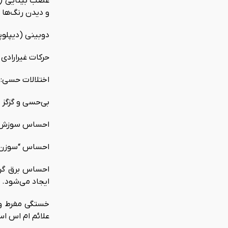
عصب بینایی (نو
و دیدن رنگ‌ها 
دوبینی (دیپلوپ
حرکات غیرارادی
اختلالات حسی:
بی‌حسی و گزگز 
احساس سوزش
احساس “سوزن
احساس برق گرف
ایجاد می‌شود.
خستگی مفرط و غ
علائم ام اس ا