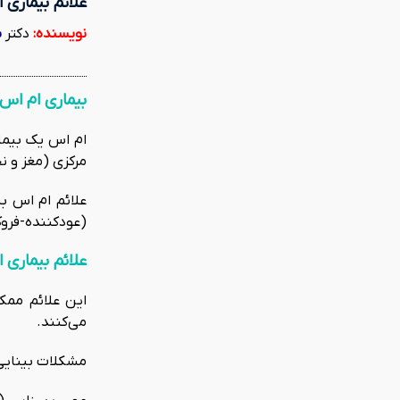
علائم بیماری ام 
نویسنده:
دکتر
س
بیماری ام ا
ام اس یک بیما
مرکزی (مغز و ن
علائم ام اس ب
(عودکننده-فروک
علائم بیماری ام
این علائم ممکن
می‌کنند.
مشکلات بینایی