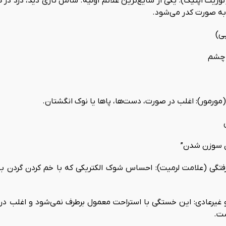
ریت اپتیک): یکی از شایع‌ترین علائم اولیه. شامل تاری دید، درد د
به صورت کدر می‌شود.
ی)
 چشم
(مورمور): اغلب در صورت، دست‌ها، پاها یا نوک انگشتان.
 سوزن شدن”
تگی (علامت لرمیت): احساس شوک الکتریکی که با خم کردن گردن ب
یرعادی: این خستگی با استراحت معمول برطرف نمی‌شود و اغلب در بع
ست.