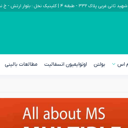
ک نخل : بلوار ارتش - خ نخل - روبروی دانشگاه پیام نور - پلاک ۵ - طبقه ۶
م اس
بولتن
اوتوایمیون انسفالیت
مطالعات بالینی