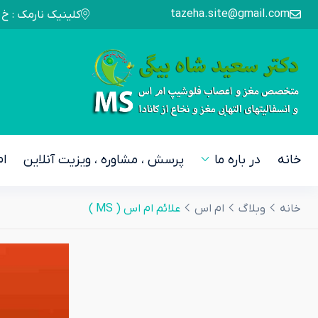
tazeha.site@gmail.com
کلینیک نارمک : خ شهید ثانی غربی پلاک ۳۳۲ - طبقه ۴ | کلینی
خانه
در باره ما
پرسش ، مشاوره ، ویزیت آنلاین
ا
خانه
وبلاگ
ام اس
علائم ام اس ( MS )