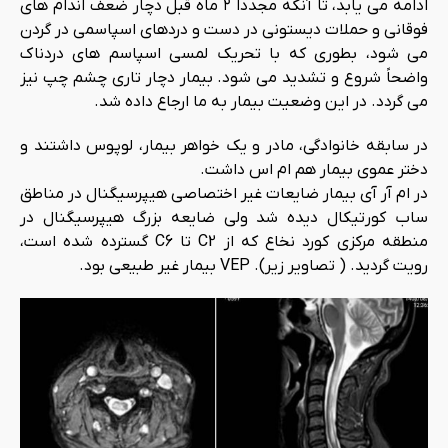
ادامه می یابد، تا آنکه مجدداً ۲ ماه قبل دچار ضعف اندام های
فوقانی و حملات دیستونی در دست و دردهای اسپاسمی در گردن
می شود، بطوری که با تحریک لمسی اسپاسم های دردناک
واضحاً شروع و تشدید می شود. بیمار دچار تاری چشم چپ نیز
می گردد. در این وضعیت بیمار به ما ارجاع داده شد.
در سابقه خانوادگی، مادر و یک خواهر بیمار، لوپوس داشتند و
دختر عموی بیمار هم ام اس داشت.
در ام آر آی بیمار ضایعات غیر اختصاصی هیپرسیگنال در مناطق
ساب کورتیکال دیده شد ولی ضایعه بزرگ هیپرسیگنال در
منطقه مرکزی کورد نخاع که از C2 تا C6 گسترده شده است،
رویت گردید. ( تصاویر زیر). VEP بیمار غیر طبیعی بود.