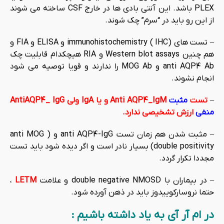
PLEX باشد. این آنتی بادی ها در خارج CSF ساخته می شوند
از این رو باید در “سرم” چک شوند.
– تست های immunohistochemistry ( IHC) و ELISA و FIA و
هم چنین Western blot assays و RIA هیچکدام قابلیت چک
anti AQP4 Ab و MOG Ab را ندارند و قویا توصیه می شود
انجام نشوند.
–
تست
مثبت
Anti AQP4_IgM و یا IgA ولی AntiAQP4_ IgG
منفی
ارزش تشخیصی ندارد.
– مثبت شدن هم زمان تست anti AQP4-IgG و ( anti MOG
double positivity) بسیار نادر است و اگر دیده شود باید تست
مجددا تکرار گردد.
– در بیماران با double negative NMOSD و علامت
LETM
،
حتما نروسارکوییدوز باید در ذهن آورده شود.
در ام آر آی به یاد داشته باشیم :