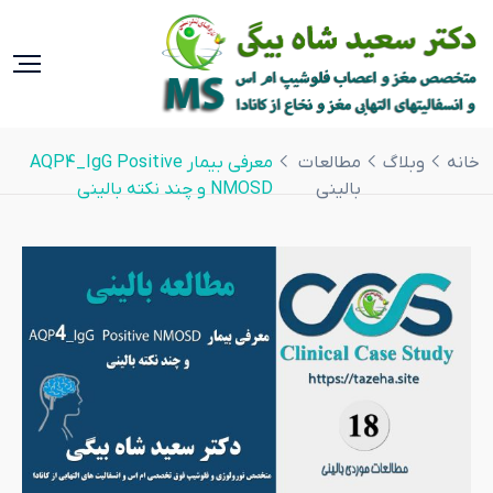
خانه
وبلاگ
مطالعات
معرفی بیمار AQP4_IgG Positive
بالینی
NMOSD و چند نکته بالینی