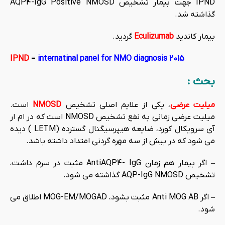
IPND جهت بیمار تشخیص AQP4-IgG Positive NMOSD
گذاشته شد.
بیمار کاندید
Eculizumab
گردید.
IPND
=
internatinal panel for NMO diagnosis 2015
بحث :
میلیت عرضی
، یکی از علایم اصلی تشخیص
NMOSD
است.
میلیت عرضی زمانی به نفع تشخیص NMOSD است که در ام ار
آی سرویکال کورد، ضایعه هیپرسیگنال گسترده (LETM ) دیده
می شود که در بیش از سه مهره گردنی امتداد داشته باشد.
– اگر بیمار هم زمان AntiAQP4- IgG مثبت در سرم داشت،
تشخیص AQP-IgG NMOSD گذاشته می شود.
– اگر Anti MOG AB مثبت بشود، MOG-EM/MOGAD اطلاق می
شود.